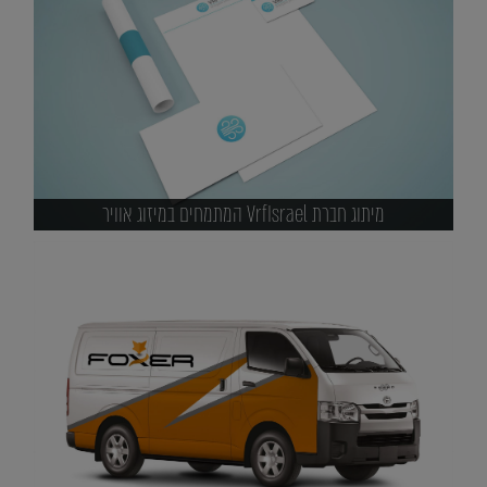
מיתוג חברת VrfIsrael המתמחים במיזוג אוויר