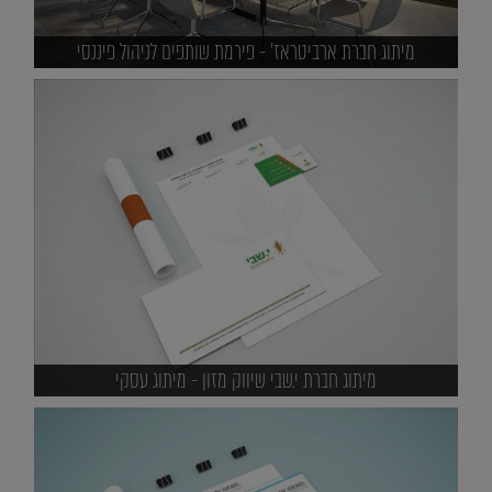
מיתוג חברת ארביטראז' - פירמת שותפים לניהול פיננסי
מיתוג חברת י.שבי שיווק מזון - מיתוג עסקי