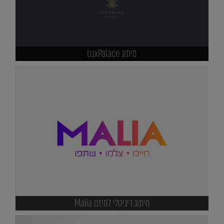
מיתוג LuxPalace
מיתוג דיגיטלי למיזם Malia