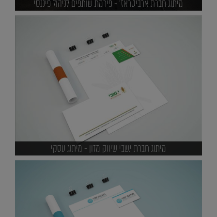
מיתוג חברת ארביטראז' - פירמת שותפים לניהול פיננסי
מיתוג חברת י.שבי שיווק מזון - מיתוג עסקי