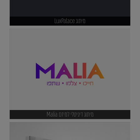
מיתוג LuxPalace
מיתוג דיגיטלי למיזם Malia