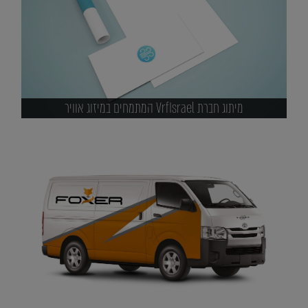
מיתוג חברת VrfIsrael המתמחים במיזוג אוויר