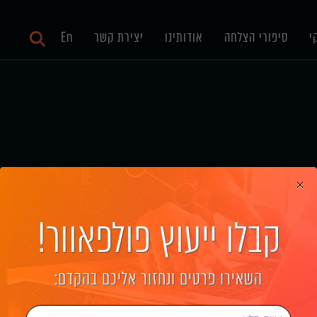
י
סיפורי הצלחה
אודותינו
יצירת קשר
En
×
קבלו ייעוץ פולפאוור!
יתוג לחברת Precise
השאירו פרטים ונחזור אליכם בהקדם: