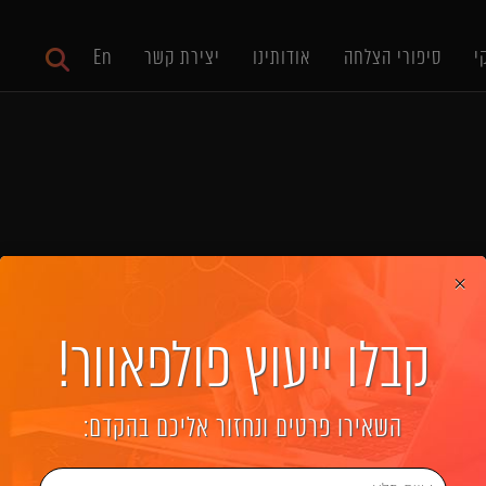
י
סיפורי הצלחה
אודותינו
יצירת קשר
En
×
קבלו ייעוץ פולפאוור!
ברת Yairi Diamonds
השאירו פרטים ונחזור אליכם בהקדם: