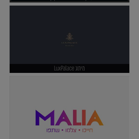
מיתוג LuxPalace