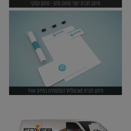
מיתוג חברת י.שבי שיווק מזון - מיתוג עסקי
מיתוג חברת VrfIsrael המתמחים במיזוג אוויר