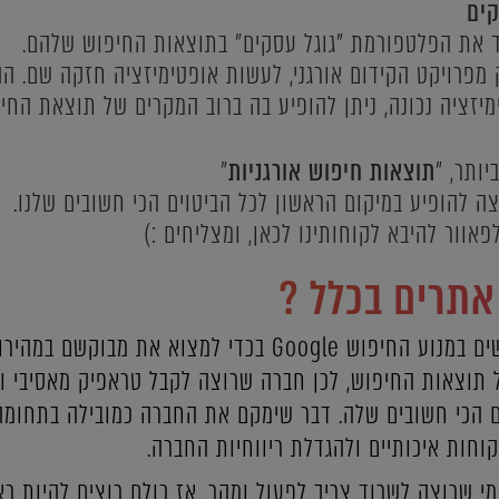
קים
ד את הפלטפורמת "גוגל עסקים" בתוצאות החיפוש שלהם.
 מפרויקט הקידום אורגני, לעשות אופטימיזציה חזקה שם. הה
מיזציה נכונה, ניתן להופיע בה ברוב המקרים של תוצאת החיפ
ותר, "
תוצאות חיפוש אורגניות
"
ה להופיע במיקום הראשון לכל הביטוים הכי חשובים שלנו.
פאוור להיבא לקוחותינו לכאן, ומצליחים :)
אתרים בכלל ?
מעל ל 90% מהגולשים משתמשים במנוע החיפוש Google בכדי ל
של תוצאות החיפוש, לכן חברה שרוצה לקבל טראפיק מאסיבי ו
 הכי חשובים שלה. דבר שימקם את החברה כמובילה בתחומה 
קוחות איכותיים ולהגדלת ריווחיות החברה.
י שרוצה לשרוד צריך לפעול ומהר. אז כולם רוצים להיות רא