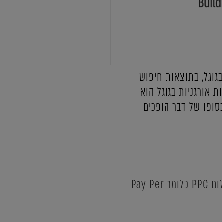
גוגל, בתוצאות חיפוש
 אורגניות בגוגל הוא
ופו של דבר הופכים
אלו הן תוצאות של אתרים שמפרסמים בכסף ב"גוגל אדס" (Google Ads), לפי שיטת תשלום PPC כלומר Pay Per