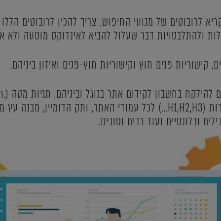
ריא לרובוטים של מנועי החיפוש, צריך להכין לרובוטים הלל
ת ולהתלבטויות דבר שעלול להביא לאינדוקס מוטעה ולא או
ם, קישוריות פנים חוץ וקישוריות חוץ-פנים ואיזון ביניהם.
ועוד מאו
Keywords...) וכותרות מוגדרות (H1,H2,H3...) לכל עמודי האתר, ותק הדומ
לים ורלונטיים ועוד רבים וטובים.