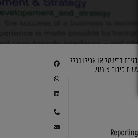
S.E.O. Search Engines Optimizati) הינו ללא ספק האמצעי שיווק #1 בזירת הדיגיטל או אפילו בכלל
ות קידום אורגני.