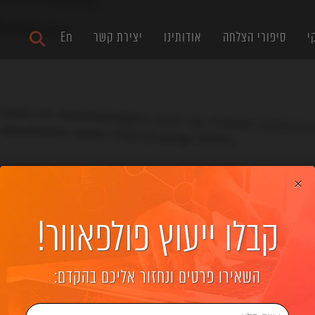
י
סיפורי הצלחה
אודותינו
יצירת קשר
En
×
קבלו ייעוץ פולפאוור!
קידום אתרים
השאירו פרטים ונחזור אליכם בהקדם: