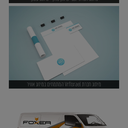
מיתוג חברת VrfIsrael המתמחים במיזוג אוויר