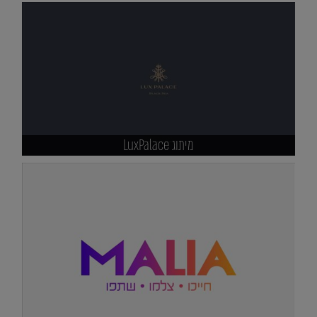
מיתוג LuxPalace