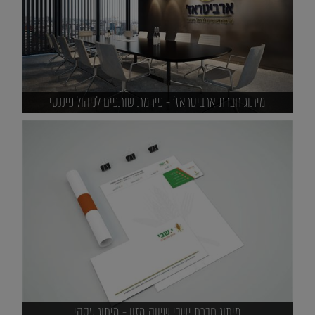
מיתוג חברת ארביטראז' - פירמת שותפים לניהול פיננסי
מיתוג חברת י.שבי שיווק מזון - מיתוג עסקי