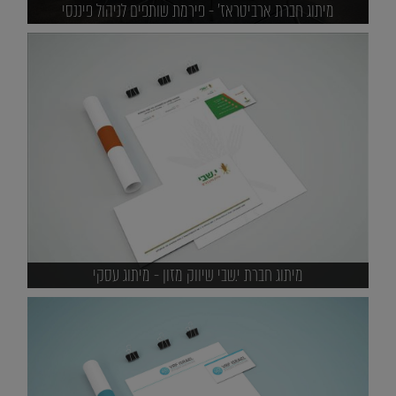
מיתוג חברת ארביטראז' - פירמת שותפים לניהול פיננסי
מיתוג חברת י.שבי שיווק מזון - מיתוג עסקי