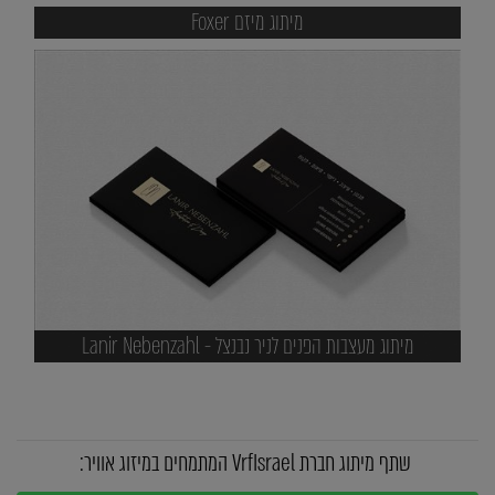
מיתוג מיזם Foxer
מיתוג מעצבות הפנים לניר נבנצל - Lanir Nebenzahl
שתף מיתוג חברת VrfIsrael המתמחים במיזוג אוויר: