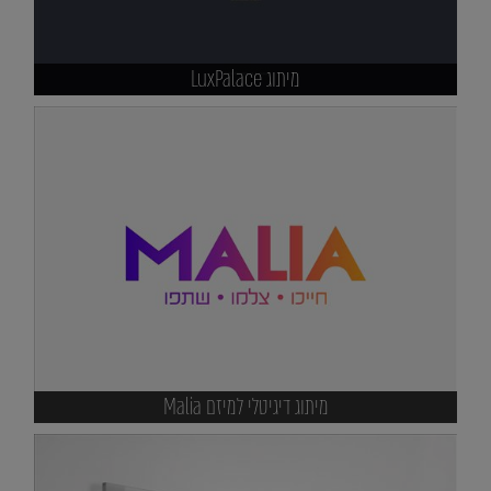
מיתוג LuxPalace
מיתוג דיגיטלי למיזם Malia