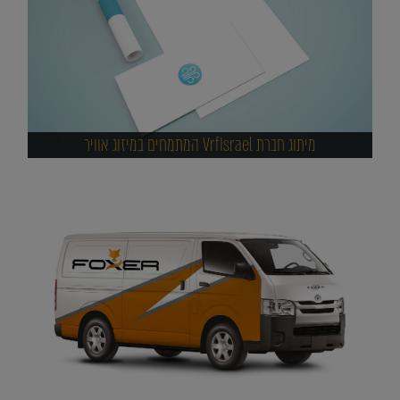
מיתוג חברת VrfIsrael המתמחים במיזוג אוויר