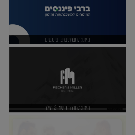
מיתוג לחברת ברבי פיננסים
מיתוג לחברת פישר & מילר