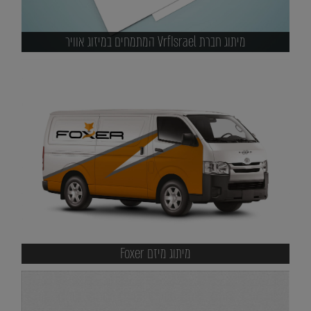
מיתוג חברת VrfIsrael המתמחים במיזוג אוויר
מיתוג מיזם Foxer