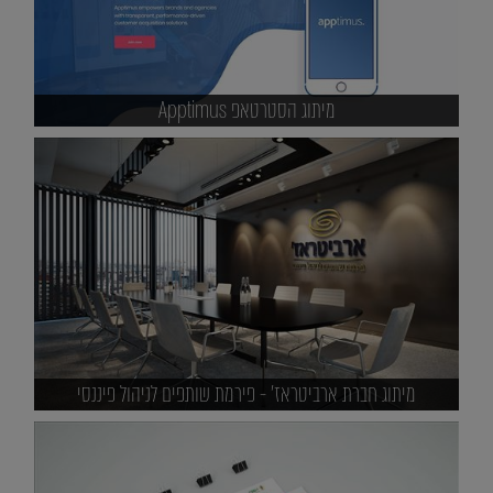
מיתוג הסטרטאפ Apptimus
מיתוג חברת ארביטראז' - פירמת שותפים לניהול פיננסי