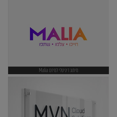
מיתוג דיגיטלי למיזם Malia