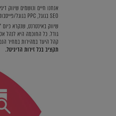
SEO בגוגל, PPC בגוגל/פייסבוק/אאוטבריין/טאבולה/טיקטוק ונשמח לייצר גם לכם מכונת לידים ומכירות בפולפאוור!
שיווק באינטרנט, שנקרא כיום 
גודל. כל החוכמה היא לנהל אס
קהל היעד במהירות במחיר הנמו
תקציב בכל זירות הדיגיטל.