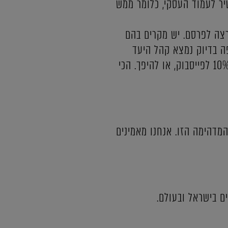
שיר לעמוד העסקי, כלומר ממש
רצה לפרסם. יש מקרים בהם
הבנה איפה בדיוק נמצא קהל היעד
שלנו, נרצה אולי לחלק את עוגת הפרסום יותר לטובת גוגל נגיד אפילו 90% גוגל אדס ו רק 10% לפייסבוק, או להיפך. הכי
מדהימה הזו. אנחנו מאמינים
ם בישראל ובעולם.