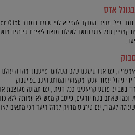
בגוגל אדס
יל, מהיר וממוקד להפליא לפי שיטת תמחור PPC - Pay Per Click.
עם קמפיין גוגל אדס נחשב לשילוב מנצח ליצירת סינרגיה מו
עד.
סבוק
מפריה, עם אקו סיסטם שלם משלהם, פייסבוק מהווה עולם א
ל ידי ניהול עמוד עסקי מקצועי וממותג היטב בפייסבוק.
 בשבוע, פוסט קריאטיבי ככל הניתן, עם תמונה מעוצבת או ס
. וכמו שאתם בטח יודעים, פייסבוק ממש לא עמותה ללא כוונ
עולה לעמוד, עם טירגוט מדויק לקהל היעד הכי מתאים לאות