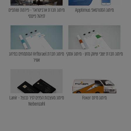
מיתוג הסטרטאפ Apptimus
מיתוג חברת ארביטראז' - פירמת שותפים
לניהול פיננסי
מיתוג חברת י.שבי שיווק מזון - מיתוג עסקי
מיתוג חברת VrfIsrael המתמחים במיזוג
אוויר
מיתוג מיזם Foxer
מיתוג מעצבות הפנים לניר נבנצל - Lanir
Nebenzahl