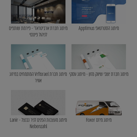
מיתוג הסטרטאפ Apptimus
מיתוג חברת ארביטראז' - פירמת שותפים
לניהול פיננסי
מיתוג חברת י.שבי שיווק מזון - מיתוג עסקי
מיתוג חברת VrfIsrael המתמחים במיזוג
אוויר
מיתוג מיזם Foxer
מיתוג מעצבות הפנים לניר נבנצל - Lanir
Nebenzahl