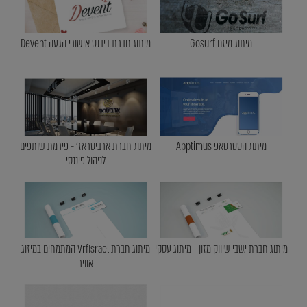
מיתוג מיזם Gosurf
מיתוג חברת דיבנט אישורי הגעה Devent
מיתוג הסטרטאפ Apptimus
מיתוג חברת ארביטראז' - פירמת שותפים
לניהול פיננסי
מיתוג חברת י.שבי שיווק מזון - מיתוג עסקי
מיתוג חברת VrfIsrael המתמחים במיזוג
אוויר