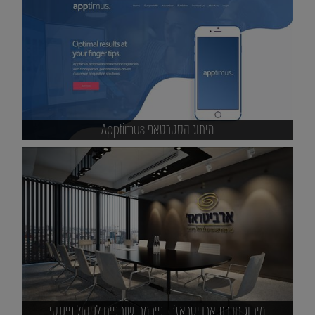
מיתוג הסטרטאפ Apptimus
מיתוג חברת ארביטראז' - פירמת שותפים לניהול פיננסי