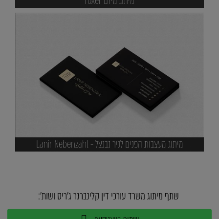
מיתוג מיזם Foxer
מיתוג מעצבות הפנים לניר נבנצל - Lanir Nebenzahl
שתף מיתוג משרד עורכי דין קלינברגר ג'ריס ושות':