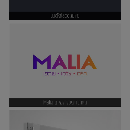
מיתוג LuxPalace
מיתוג דיגיטלי למיזם Malia