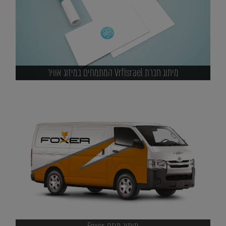
מיתוג חברת VrfIsrael המתמחים במיזוג אוויר