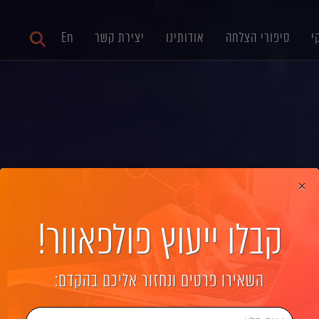
י
סיפורי הצלחה
אודותינו
יצירת קשר
En
×
קבלו ייעוץ פולפאוור!
 עסקי לחברת Madsec
השאירו פרטים ונחזור אליכם בהקדם: