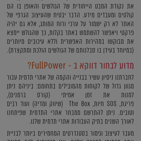
את נקודת המבט הייחודית של הגולשים והאופן בו הם
קולטים ומעבדים מידע. הדבר יבטיח שהעיצוב הגרפי של
האתר לא רק ישמור על ערכי ורוח המותג, אלא גם יהיה
פרקטי ויאפשר להשתמש באתר בקלות, כך שהגולש יימצא
את מבוקשו במהירות האפשרית וללא עיכובים מיותרים
(במיוחד בעידן בו סבלנותם של הגולשים הולכת ומתקצרת).
מדוע לבחור דווקא ב - FullPower?
לחברתנו ניסיון עשיר בבנייה והקמה של אתרי תדמית עבור
מגוון גדול של לקוחות מהמובילים בתחומם: ביניהם ניתן
למנות את זמן אמיתי (קורס ברמנים),
פריגת, SOS חיות, The Box (שיווק ומדיה) ועוד רבים
וטובים. ניתן להתרשם ממבחר אתרי התדמית שפיתחנו
לאורך השנים בתיק העבודות אתרי תדמית שלנו.
מעבר לעיצוב וגימור בסטנדרטים המחמירים ביותר לבניית