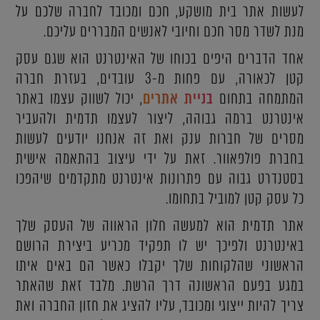
לעשות אתר בית מושקע, חכם ומכובד לחברה שלכם על
מנת לשדר מסר חכם וחיובי לאנשים המבררים עליכם.
אחד הדברים היפים בכוחו של האינטרנט הוא שגם עסק
קטן לכאורה, עם פחות מ-3 עובדים, בעזרת חברה
המתמחה בתחום
בניית אתרים
, יכול לשווק עצמו באתר
אינטרנט ברמה גבוהה, ליצור לעצמו תדמית ולהעביר
מסרים של חברות ענק ואת זה אנחנו יודעים לעשות
בחברת פולפאוור. זאת על ידי עיצוב בהתאמה אישית
בסטנדרט גבוה עם פתרונות אינטרנט מתקדמים שיהפכו
כל עסק קטן למוביל בתחומו.
אתר תדמית הוא למעשה חלון הראווה של העסק שלך
באינטרנט ולפיכך יש לו תפקיד מכריע ביצירת הרושם
הראשוני שהלקוחות שלך יקבלו כאשר הם באים איתו
במגע בפעם הראשונה דרך הרשת. מלבד זאת שהאתר
צריך להיות ייצוגי ומכובד, עליו להציג את חזון החברה ואת