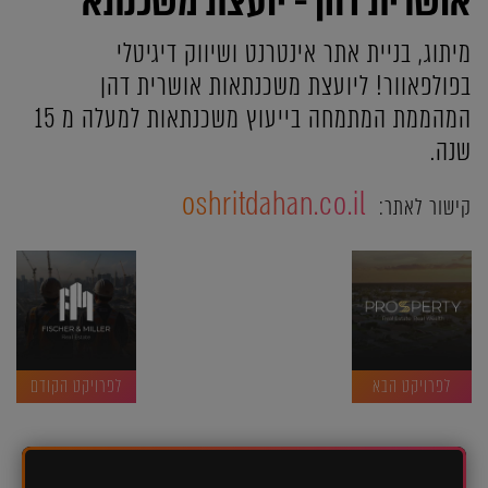
אושרית דהן - יועצת משכנתא
מיתוג, בניית אתר אינטרנט ושיווק דיגיטלי
בפולפאוור! ליועצת משכנתאות אושרית דהן
המהממת המתמחה בייעוץ משכנתאות למעלה מ 15
שנה.
oshritdahan.co.il
קישור לאתר:
לפרויקט הבא
לפרויקט הקודם