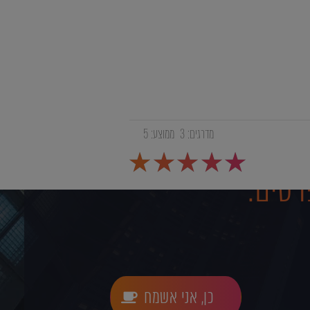
מדרגים:
3
ממוצע:
5
רטים:
כן, אני אשמח