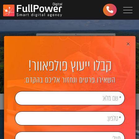
Toggle navigation
03-
6499-
997
×
קבלו ייעוץ פולפאוור!
השאירו פרטים ונחזור אליכם בהקדם: