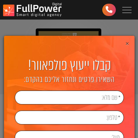
Toggle navigation
03-
6499-
997
×
קבלו ייעוץ פולפאוור!
השאירו פרטים ונחזור אליכם בהקדם:
ראשי
בניית אתרים
משרד עורכי דין אריק שלו
משרד עורכי דין אריק שלו
www.law-shalev.co.il
קישור לאתר: