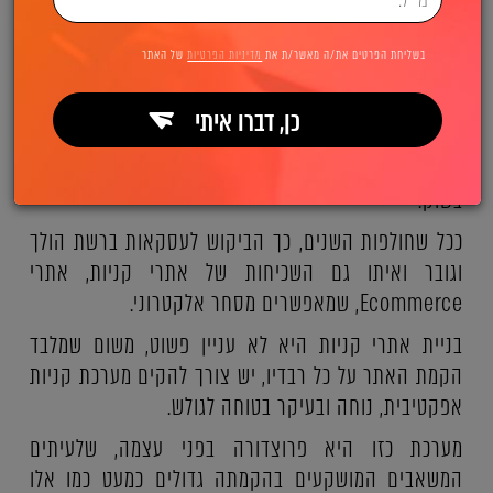
עיצוב ופיתוח חנות וירטואלית מתקדמת
בשליחת הפרטים את/ה מאשר/ת את
מדיניות הפרטיות
של האתר
וייחודית עם מערכת סחר אלקטרוני
כן, דברו איתי
לאנשי אינטרנט פולפאואר יכולת בניית אתרי קניות
Ecommerce ברמה הגבוהה והאיכותית ביותר שיש היום
בשוק.
ככל שחולפות השנים, כך הביקוש לעסקאות ברשת הולך
וגובר ואיתו גם השכיחות של אתרי קניות, אתרי
Ecommerce, שמאפשרים מסחר אלקטרוני.
בניית אתרי קניות היא לא עניין פשוט, משום שמלבד
הקמת האתר על כל רבדיו, יש צורך להקים מערכת קניות
אפקטיבית, נוחה ובעיקר בטוחה לגולש.
מערכת כזו היא פרוצדורה בפני עצמה, שלעיתים
המשאבים המושקעים בהקמתה גדולים כמעט כמו אלו