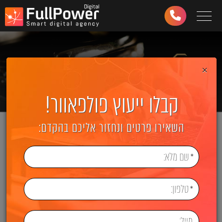
Toggle navigation
03-
6499-
997
×
קבלו ייעוץ פולפאוור!
השאירו פרטים ונחזור אליכם בהקדם: