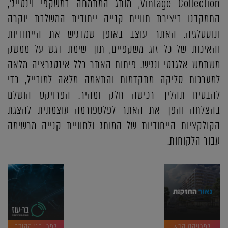
Vintage Collection, מותג המתמחה במשקפי וינטייג',
התמקדנו ביצירת חוויית קנייה ייחודית המשלבת יוקרה
ונוסטלגיה. האתר עוצב באופן שמדגיש את הייחודיות
והאיכות של כל זוג משקפיים, תוך שימת דגש על ממשק
משתמש אלגנטי ונגיש. פיתוח האתר כלל אינטגרציה מלאה
למערכות סליקה מתקדמות והתאמה מלאה למובייל, כדי
להבטיח תהליך רכישה חלק ומהיר. הפרויקט הושלם
בהצלחה והפך את האתר לפלטפורמה עוצמתית להצגת
הקולקציות הייחודיות של המותג ולחוויית קנייה מרשימה
עבור הלקוחות.
לפרויקט הבא
לפרויקט הקודם