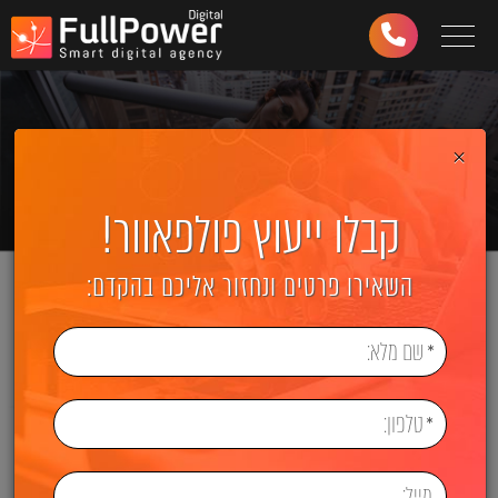
Toggle navigation
03-
6499-
997
×
קבלו ייעוץ פולפאוור!
השאירו פרטים ונחזור אליכם בהקדם: