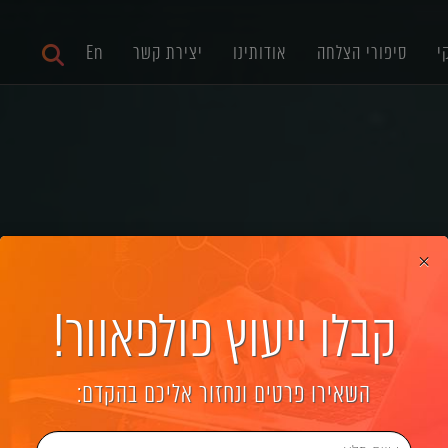
י
סיפורי הצלחה
אודותינו
יצירת קשר
En
×
קבלו ייעוץ פולפאוור!
ת אתרים לחברות גדול
השאירו פרטים ונחזור אליכם בהקדם: