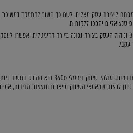
 המפתח ליצירת עסק מצליח. לשם כך חשוב להתמקד במשיכת
טנציאליים יהפכו ללקוחות.
יישום אסטרטגיית שיווק 360o וניהול העסק בצורה נכונה בזירה הדיגיטלית יאפש
עקבי.
בין אם מדובר בחנות מקומית או במותג עולמי, שיווק דיגי