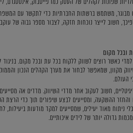
ריות שפונות לקהלים של העסק כמו פייסבוק, אינסטגרם, לינ
ו מבוגר, משתמש ברשתות החברתיות כדי לתקשר עם המשפחה
פיכך, חשוב לייצר נוכחות חזקה, לצבור מספר גבוה של עוקבי
 ובכל מקום
ל 360o מועילים למדי כאשר רוצים לשווק ללקוח בכל עת ובכל מקום. בניג
לשיווק מקוון, שמאפשר לבחור את מערך הקהלים הנכון והממו
יגיטליים, חשוב לעקוב אחר מדדי השיווק. מדדים אה מסייעי
והחזר ההשקעה, ומסייעים לבצע שיפורים תוך כדי הרצת הקמ
כלי ניתוח מאוד יעילים, שמסייעים למקד מודעות ביעילות, ל
מות גדולה יותר של לידים איכותיים.