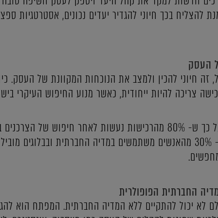
טלי 360o ימצא דרכים חדשות למקד את קהל היעד ויספק לעסק חשיפה טוב
ת להצליח בכך חיוני להגדיר יעדים נכונים, אסטרטגיות ספצי
ל העסק
, זה חיוני להכין ולמצב את הנוכחות המקוונת של העסק. כי
כישה צריכה להיות ייחודית, כאשר מנוע החיפוש העיקרי בישר
מחקרים אחרונים מצביעים על כך ש- 80% מהרכישות נעשות לאחר חיפוש ש
ביקורות ודירוגים. בין 20% ל- 30% מהאנשים משתמשים במדיה החברתית ובבלו
חפשים.
מדיה החברתית הפופולרית
ולם לא יכול להתקיים ללא המדיה החברתית. המפתח הוא להג