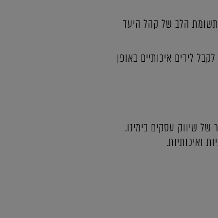
 תשומת הלב של קהל היעד
רו לעסק לקבל לידים איכותיים באופן
טלי 360o הוא ההיבט החשוב ביותר של שיווק עסקים בימינו.