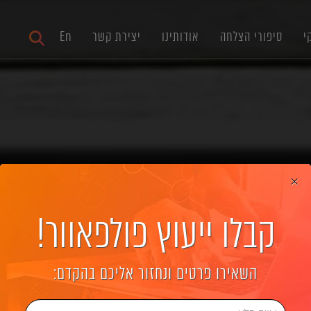
י
סיפורי הצלחה
אודותינו
יצירת קשר
En
×
קבלו ייעוץ פולפאוור!
 של שיווק דיגיטלי 360°
השאירו פרטים ונחזור אליכם בהקדם: