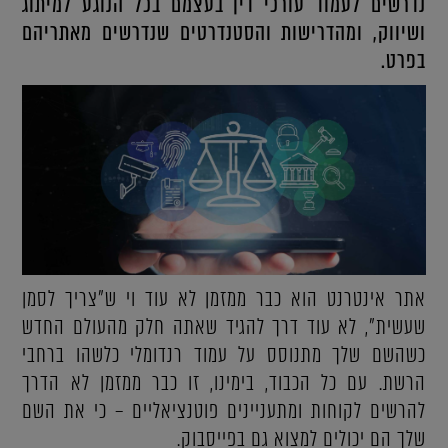
נדרשים לעמוד עורכי דין בעצמם בכל הנוגע למיתוג
ושיווק, ומהדרישות והסטנדרטים שנדרשים מאתריהם
בפרט.
אתר אינטרנט הוא כבר ממזמן לא עוד וי ש"צריך לסמן
שעשית", לא עוד דרך להגיד שאתה חלק מהעולם החדש
כשהשם שלך מתנוסס על עמוד רנדומלי כלשהו ברחבי
הרשת. עם כל הכבוד, בימינו, זו כבר ממזמן לא הדרך
להרשים לקוחות ומתעניינים פוטנציאליים – כי את השם
שלך הם יכולים למצוא גם בפייסבוק.