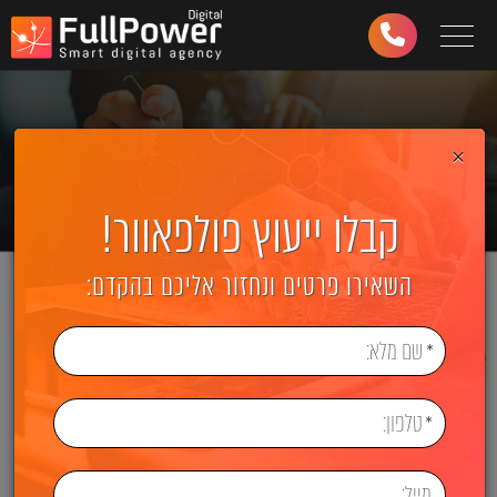
Toggle navigation
03-
6499-
997
×
קבלו ייעוץ פולפאוור!
השאירו פרטים ונחזור אליכם בהקדם: