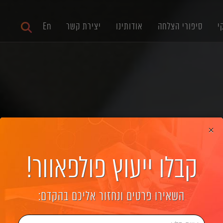
י
סיפורי הצלחה
אודותינו
יצירת קשר
En
×
קבלו ייעוץ פולפאוור!
גיטלי ישיר באזור הע
השאירו פרטים ונחזור אליכם בהקדם: