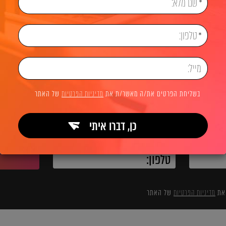
יווק דיגיטלי
פרסום ממומן PPC
פרסום בפייסבוק (Facebook Ads)
לשיחת ייעוץ והצעת מחיר
בשליחת הפרטים את/ה מאשר/ת את
מדיניות הפרטיות
של האתר
כן, דברו איתי
השאירו פרטים ואנחנו מיד מתקשרים:
 את
מדיניות הפרטיות
של האתר