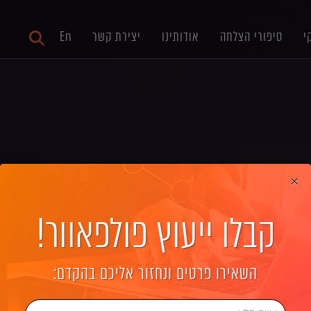
י
סיפורי הצלחה
אודותינו
יצירת קשר
En
×
קבלו ייעוץ פולפאוור!
וק (Facebook Ads)
השאירו פרטים ונחזור אליכם בהקדם:
כל מה שרציתם לדעת על כל אפשרויות הפרסום בפייסבוק.