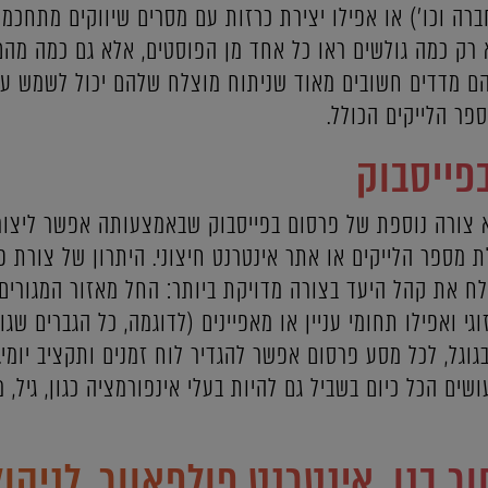
ברה וכו') או אפילו יצירת כרזות עם מסרים שיווקים מתחכמי
לא רק כמה גולשים ראו כל אחד מן הפוסטים, אלא גם כמה מה
ו הם מדדים חשובים מאוד שניתוח מוצלח שלהם יכול לשמש על
פר הלייקים הכולל.
פייסבוק
א צורה נוספת של פרסום בפייסבוק שבאמצעותה אפשר ליצור
ת מספר הלייקים או אתר אינטרנט חיצוני. היתרון של צורת 
לח את קהל היעד בצורה מדויקת ביותר: החל מאזור המגורים
זוגי ואפילו תחומי עניין או מאפיינים (לדוגמה, כל הגברים ש
 וממש כמו בגוגל, לכל מסע פרסום אפשר להגדיר לוח זמנים ותקציב י
עושים הכל כיום בשביל גם להיות בעלי אינפורמציה כגון, גיל, 
 בנו, אינטרנט פולפאוור, לניהול