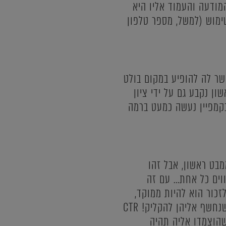
מודעה והעמוד אליו היא
ימוש (למשל, מספר טלפון
 (כזכור PPC), אך כזה שעדיין יאפשר לה להופיע במקום בולט
ן נקבע גם על ידי ציון
לביטוים בקמפיין נעשה כמעט ברמה
בט ראשון, אבל זהו
ל מילה נחשבת, יש 25 תווים בכותרת ועוד 2 שורות קצרות של עד 35 תווים כל אחת... עם זה
כור הוא להיות ממוקד,
מכירתי, מניע לפעולה להקלקה ופשוט לדעת לכתוב מודעות מדליקות שיגרמו לכל מי שנחשף אליהן להקליק! CTR
הוצמדו אליה תהיה