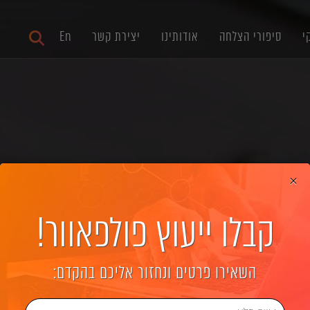
י
סיפורי הצלחה
אודותינו
יצירת קשר
En
×
קבלו ייעוץ פולפאוור!
בגוגל (Google Ads)
השאירו פרטים ונחזור אליכם בהקדם:
שרויות הפרסום בגוגל ולמה הבחירה בנו לניהול התקציב פרסו