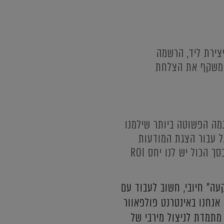
צירת ליד, הרשמה
צם משקף את הצלחת
מה הפשוטה ביותר שילמנו
100 עבור ניהול הקמפיין ו - 100$ ישירות לגוגל עבור הצגת המודעות
עצמן, כאשר בסך הכול הגענו למכירות של 1000$ מהקמפיין בלבד באמצעות המרות. בסך הכול יש לנו יחס ROI
ה" חיובי, חשוב לעבוד עם
אנחנו באינטרנט פולפאוור
מתמדת לניצול מירבי של