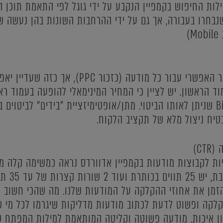
ילות החיפוש בקמפיין הנקבע על ידי גוגל לפי התאמת תוכן ה
בחרו בעבורה, אך גם על ידי ההרחבות השונות בהן נעשה ש
)
השגת המחיר הנמוך ביותר האפשרי עבור כל מודעה
 הראשון. יש לציין כי המחיר המינימאלי להופעה בעמוד ראשו
האיכות של המודעה והBid שניתן לאותו הביטוי. מתן/אופטימיזציית "בידים" 
טיח ניצול מלא של תקציב הלקוח.
C)
ת לקבוצות מודעות בקמפיין אדוורדס נראה כמשימה קלה ממ
שממש לא! כ
זמן את אחוזי ההקלקה על המודעות שלנו. מה שהכי חשוב לז
ון איכות. מודעה פשוטה וקליטה המותאמת למילות המפתח ש