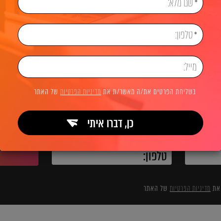
שיווק דיגיטלי
פרסום ממומן PPC
פרסום בגוגל (Google Ads)
לשיחת ייעוץ והצעת מחיר
בשליחת הפרטים את/ה מאשר/ת את
מדיניות הפרטיות
של האתר
כן, דברו איתי
השאירו פרטים ואנחנו מיד מתקשרים:
 את
מדיניות הפרטיות
של האתר