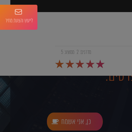
לייעוץ והצעת מחיר
מדרגים:
2
ממוצע:
5
רטים:
כן, אני אשמח