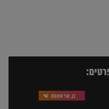
רטים:
כן, אני אשמח