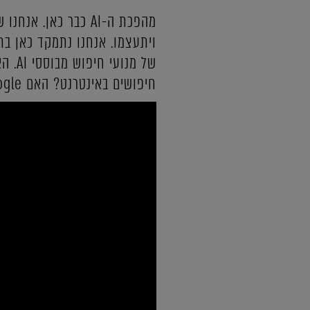
מהפכת ה-AI כבר כאן
חיפושים באינטרנט? האם Google יישאר חזק או שייחלש? המון שאלות גדולות. ננסה לעשות כאן סדר.