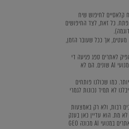
ח קלאסיים לחיפוש שיח
פתח. כל זאת, לצד החיפושים
 הוצגו בחיפושים מעטים, אך ככל שעובר הזמן,
תרה מזאת, הטראפיק לאתרים ספג פגיעה די
גדולה. הסיבה לכך בין היתר היא, שגולשים מקבלים תשובות מסקירות AI ומחיפושים במנועי AI שונים. הם לא
יותר. כמו שכולנו פותחים
במנועי ה-AI, גם אם התשובות שקיבלנו לא תמיד נכונות לגמרי
כים רבות, ולא רק באמצעות
התאמות שונות. עם זאת, ה-SEO הקלאסי ממש לא מת. הוא עדיין כאן בענק
ויישאר איתנו גם שנים קדימה. פשוט נוסף לו נדבך חדש של מנועי AI. תחום קידום האתרים במנועי AI מכונה GEO