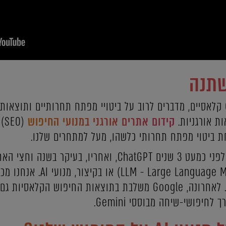
שתנה
כשמדברים על חיפושי Google קלאסיים, מדברים לרוב על ביטויי מפתח תחרותיים
קידום אתרים אורגני במנועי החיפוש
(O
ת ביטוי מפתח תחרותי כלשהו, מעל למתחרים שלנו.
לצד החיפושים הקלאסיים, צץ לפני כמעט 3 שנים ChatGPT, ואחרי
מבוססי בינה מלאכותית (uage Model