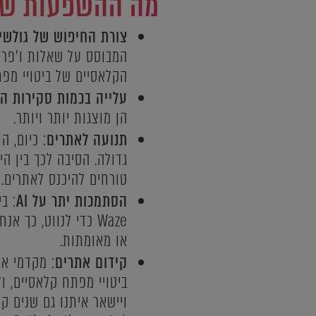
מה ההשפעות של מנועי AI על 
צורת החיפוש של גולשי
המבוסס על שאלות ו'פרו
הקלאסיים של ביטויי מפתח תחרותיים בני 2-3 מילים לר
עלייה בכמות סקירות ה-AI של oogle
הן מוצגות יותר ויותר.
תנועה לאתרים
טורחים להיכנס לאתרים.
הסתמכות יתר על AI
: ב
או מאומתות.
קידום אתרים
: מקדמי את