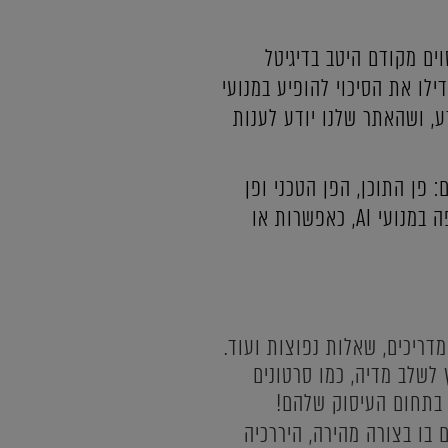
ות או כמקור, אם אתר מסוים מקודם היטב בדיגיטל
דילו את הסיכוי להופיע במנועי
ע, ושהאתר שלנו יודע לענות
ומק כל אחת מהפרקטיקות, אבל בהחלט אפשר לחלק אותן ל-3 חלקים: פן התוכן, הפן הטכני ופן
המוניטין והנוכחות החיצונית. שילוב של כל אלו, צפוי, בטווח הבינוני, להניב לנו השתלבות יפה במנועי AI, כאפשרות או
מדריכים, שאלות נפוצות ועוד.
 לשלב מדיה, כמו סרטונים
ת בתחום העיסוק שלהם!
בו בצורה מהירה, היררכיה