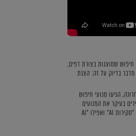
 ותוצאות חיפוש שמוצגות בצורת דפים,
SE) מדבר בדיוק על זה: הצגת
ו, בעיקר בשנה וחצי האחרונה, הגיעו מנועי חיפוש
LLM - Large Lang) או בקיצור, מנועי AI. אנחנו מכירים בעיקר את המנועים
Gemini, Perplexity, Claude. לאחרונה, Google משלבת בתוצאות החיפוש הקלאסיות גם "סקירות AI" ואפילו "AI