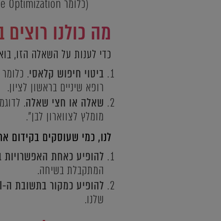
(כלומר Generative Engine Optimization).
מה כולנו רוצים בק
כדי לענות על השאלה הזו, בואו נבין איך גו
ביטוי חיפוש קלאסי
. כלומר 
רופא שיניים בראשון לציון.
שאלה או חצי שאלה
. לדוגמ
מומלץ לצווארון לבן".
לנו, כמי שעוסקים בקידום את
להופיע כאחת האפשרויות בת
המתקבלת בשיחה.
להופיע כמקור בתשובת ה-AI
שלנו.