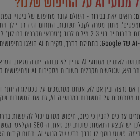
החיפוש שלנו?
ם
: רואים זאת בבירור - העולם עובר מחיפוש של ביטויי מפת
מפטים', מתוך מטרה לקבל תשובות. התחום הזה רק יילך וית
וב ("טכנאי מקררים בחולון" לדוגמה).
G
: בתחילת הדרך, סקירות AI
: כיום, התנועה לאתרים ממנועי AI עדיין לא גבוהה. י
ין אם נרצה ובין אם לא, אנחנו מסתמכים על טכנולוגיה יותר ו
Waze כדי לנווט, כך אנחנו מסתמכים על התשובות 
רים צריכים להבין כי כיום, חיפוש מסוים יכול להיעשות בדר
ביטויי מפתח קלאסיים, ולכן יש לבצע 