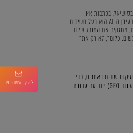
: אחד המפתחות הוא להופיע בזירות רבות ככל הניתן, בין היתר בסושיאל, בכתבות PR,
בעידן ה-AI הוא בעל חשיבות
רות שונים, מחזקים את המותג שלנו
ים. כלומר, לא רק אתר
רקטיקות שונות באתרים, כדי
לייעוץ והצעת מחיר
שמנועי ה-AI יכירו את המותג שלנו וישלבו אותו בתשובות לפרומפטים. קידום במנועי AI (המכונה GEO) יחד עם עבודת