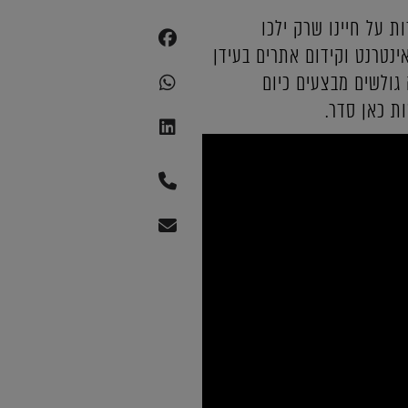
רות על חיינו שרק ילכו
תנה בעקבות חדירת ה-AI לתוכו: החיפוש באינטרנט וקידום אתרים בעידן
דיין רלוונטי? באיזו צורה גולשים מבצעים כיום