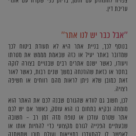
צפויה להתחזק עם הזמן, בדיוק כפי שקרה עם אתרי
עריכת דין.
''אבל כבר יש לנו אתר''
בנוסף לכך, בניית אתר היא לא תעודת ביטוח לכך
שמדובר באתר יעיל או כזה שבאמת מממש את מטרתו
ויעודו, כאשר ישנם אתרים רבים שבנויים בצורה לוקה
בחסר או כזאת שהוזנחה במשך שנים רבות, כאשר לאור
זאת כמובן שלא ניתן לראות מהם רווחים או חשיפה
רצויה.
לכן, חשוב גם לוודא שהגורם שבנה לכם את האתר הוא
מומחה ובקיא בתחום בו הוא עוסק, כאשר אם יש לכם
אתר שטרם עודכן או טופח מזה זמן רב – חשובה
שבעתיים הפנייה לגורם מקצועי כדי להחיות אותו או
לאפשר לו להתעדכן במציאות ועולם תוכן שמשתנה