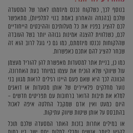
בנוסף לכך, כשלקוח נכנס מיוזמתו לאתר של המסעדה
שלכם (בהנחה והאחרון באמת בנוי לתלפיות), מתאפשר
לכם להציג בפניו את כל מעלותיכם וההיבטים הייחודיים
לכם, כשנלווית להצגה אמינות גבוהה יותר בשל העובדה
שהלקוחות נכנסו מיוזמתם, כמו גם כי גוגל לרוב הוא זה
שבחר להציג להם אתכם כאפשרות.
כמו כן, בניית אתר למסעדות מאפשרת להן להוריד מעצמן
עול שיווקי שלא הוכיח את עצמו במיוחד בעת האחרונה.
הכוונה לכך היא שאם פעם היינו רגילים לראות מגוון בני
נוער מחלקים פלאיירים של אותן מסעדות או דואגים
למלא את תיבות הדואר ברחובות עם תפריטים חדשים –
היום כמעט ואין אדם שמקבל החלטה איפה לאכול
בהתבסס על אותן שיטות שיווק עתיקות.
או במילים אחרות בזכות האתר המסעדה שלכם תוכל
להגיע ליותר אנשים ומבלי לתלות יחס ישר בין כמות