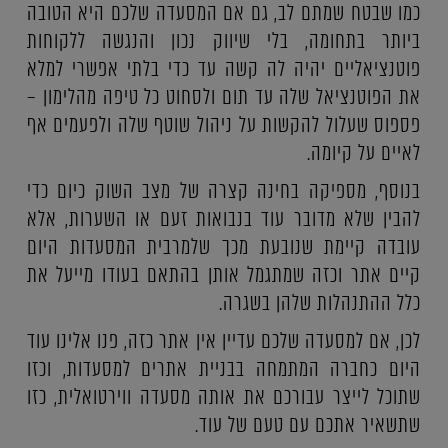
כמו שבטח שמתם לב, גם אם המסעדה שלכם היא הטובה
ביותר בתחומה, בלי שיווק נכון והנגשה ללקוחות
פוטנציאליים יהיה לה קשה עד כדי בלתי אפשרי למלא
את הפוטנציאל שלה עד תום ולסחוט כל טיפה מהלימון –
פספוס שעלול להקשות על ניהול שוטף שלה ולפעמים אף
לאיים על קיומה.
בנוסף, מספיקה בחינה קצרה של מצב השוק כיום כדי
להבין שלא מדובר עוד בנבואות זעם או השערות, אלא
עובדה קיימת שנובעת מכך שלמרבית המסעדות היום
קיים אתר וכזה שמתגמל אותן בהתאם בעודו מייעל את
כלל ההתנהלות שלהן בשגרה.
לכן, אם למסעדה שלכם עדיין אין אתר כזה, פנו אלינו עוד
היום כחברה המתמחה בבניית אתרים למסעדות, וכזו
שתוכל לייצר עבורכם את אותה מסעדה ווירטואלית, כזו
שתשאיר אתכם עם טעם של עוד.