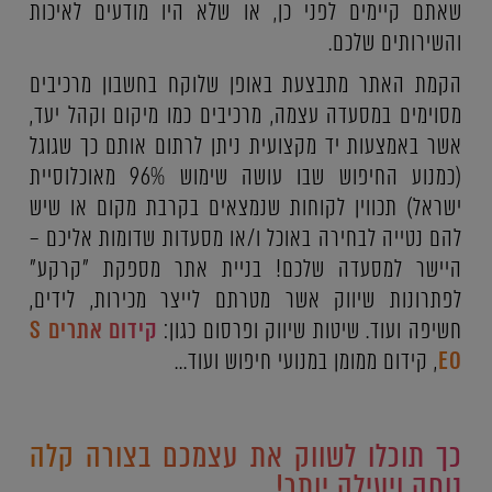
שאתם קיימים לפני כן, או שלא היו מודעים לאיכות
והשירותים שלכם.
הקמת האתר מתבצעת באופן שלוקח בחשבון מרכיבים
מסוימים במסעדה עצמה, מרכיבים כמו מיקום וקהל יעד,
אשר באמצעות יד מקצועית ניתן לרתום אותם כך שגוגל
(כמנוע החיפוש שבו עושה שימוש 96% מאוכלוסיית
ישראל) תכווין לקוחות שנמצאים בקרבת מקום או שיש
להם נטייה לבחירה באוכל ו/או מסעדות שדומות אליכם –
היישר למסעדה שלכם! בניית אתר מספקת "קרקע"
לפתרונות שיווק אשר מטרתם לייצר מכירות, לידים,
חשיפה ועוד. שיטות שיווק ופרסום כגון:
קידום אתרים S
EO
, קידום ממומן במנועי חיפוש ועוד...
כך תוכלו לשווק את עצמכם בצורה קלה
נוחה ויעילה יותר!