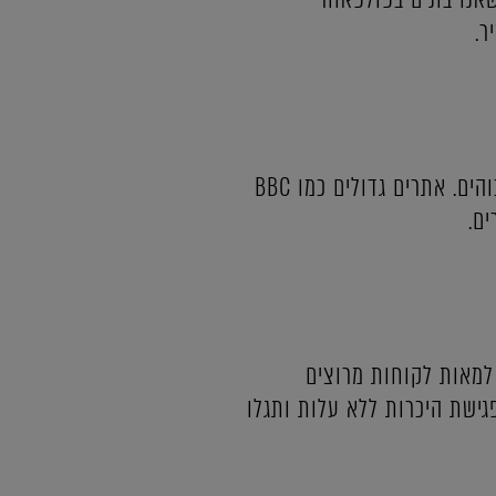
ר.
זו כנראה לא הדאגה הראשונה שלכם, אבל וורדפרס מעולה בניהול תנועה גדולה ועומסים גבוהים. אתרים גדולים כמו BBC
 למאות לקוחות מרוצים
גישת היכרות ללא עלות ותגלו