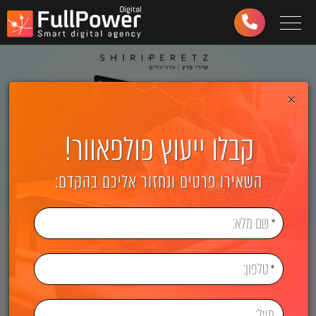
Toggle navigation
03-
6499-
997
×
קבלו ייעוץ פולפאוור!
השאירו פרטים ונחזור אליכם בהקדם: