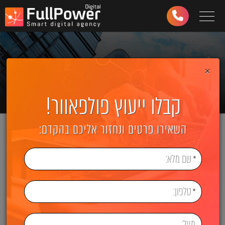
Toggle navigation
03-
6499-
997
×
קבלו ייעוץ פולפאוור!
השאירו פרטים ונחזור אליכם בהקדם: