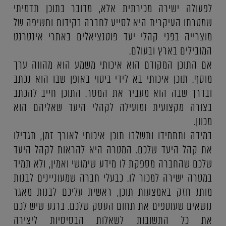
לפעולה ישירה מכירתית אלא, מדובר בתוכן תדמיתי
שמטרתו העיקרית היא לסייע לחברה בקידום וחשיפה של
מוצרייה בפני קהלי יעד פוטנציאלים באתרי אינטרנט
המובילים בארץ ובעולם.
אם התוכן המקודם הוא איכותי משמע הוא מהווה ערך
מוסף. תוכן איכותי בא לידי ביטוי באופן שבו הוא נכתב
ובדרך שבה הוא מעביר את המסר. התוכן חייב להכתב
בצורה מקצועית ומועילה לקהלי היעד שאליהם הוא
מכוון.
במידה ותתמידו ותשלבו תוכן איכותי לאורך זמן, תגדילו
את קהל היעד שלכם. המטרה היא להראות לקהל היעד
שלכם שהחברה מספקת לו מידע שימושי ואמין, ולא תמיד
במטרה ישירה למכור לו. כבעלי חברה שמעוניינים לבנות
מותג חזק באמצעות תוכן, ראשית עליכם לבנות מאגר
נושאים שעוטפים את תחום העסק שלכם. ברגע שיש לכם
את כל התשובות לשאלות הבסיסיות ליצירה