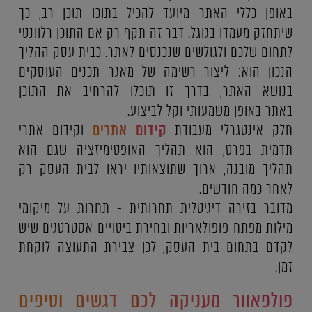
באופן כללי האתר מיועד להכיל בתוכו תוכן רב, כך
שיתחזק מעמדו בגוגל. דבר זה תקף רק אם התוכן רלוונטי
לתחום שלכם ולגולשים שנכנסים לאתר. כבית עסק ההליך
הנכון הוא: ליצור רשימה של מאגר תכנים העוסקים
בנושא האתר, בדרך זו תוכלו להרחיב את התוכן
באתר באופן משמעותי וקל לביצוע.
חלק אינטגרלי מעבודת
קידום אתרים
וקידום אתרי
תדמית בפרט, הוא תהליך האופטימיזציה שגם הוא
תהליך מובנה, ארוך שתוצאותיו יראו לבית העסק רק
לאחר כמה חודשים.
מדובר בזירה דיגיטלית תחרותית - תחרות על מיקומי
מילות מפתח פופולאריות ובחירת ביטויים אסטרטגים שיש
לקדם בתחום בית העסק, לכן צבירת התעוצה לוקחת
זמן.
פולפאוור מעניקה לכם דגשים וטיפים