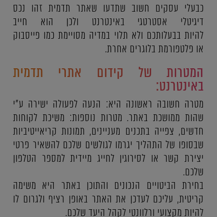
כבעלי עסקים חשוב שתדעו שאתר תדמית זהו נכס
דיגיטלי אסטרטגי באינטרנט ולכן הוא חייב
להיות בבעלותכם ולא תלוי במדיה מסויימת כמו פייסבוק
או פלטפורמת בלוגרים אחרת.
המטרות של קידום אתרי תדמית
באינטרנט:
מטרה חשובה ראשונה היא: הנעה לפעולה ישירה ע"י
שהות ממושכת באתר. מטרות נוספות: משיכת לקוחות
חדשים, צפייה בתכנים מעניינים, תמונות קריאייטיביות
שבסופו של התהליך יגרמו לגולשים שלכם להשאיר פרטי
יצירת קשר או לסירוגין לחייג מיידית למספר הטלפון
שלכם.
בחירת הביטויים הנכונים והתוכן באתר היא משימה
קריטית, עליכם לעדכן את האתר באופן רציף ולגרום לו
להיות מקצועי ורלוונטי לקהל היעד שלכם.