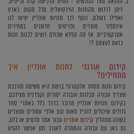
ההנאה מצד הגולשים - חווית הרכישה קלה וכייפית,
ניתן לרכוש מהחנות הוירטואלית מכל מקום בארץ
ואפילו בעולם, נוסף לכך חנויות אונליין יציעו לנו
אינספור מוצרים ופריטים חדשנים במחירים
אטרקטיביים. אז מה הפלא שכולם רוצים לבנות חנות
כזאת לעצמם ?!
קידום אורגני לחנות אונליין איך
מתחילים?
קידום חנות מסחר אלקטרוני ברשת היא משימה מורכבת
שצריך עבורה סבלנות ועבודה יסודית וקפדנית מצידכם.
בקידום חנויות אונליין מדובר בדרך כלל באתרי סחר
גדולים שיכולים להכיל מאות וגם אלפי עמודים ומוצרים
בשונה מתהליך
קידום אתרים
עבור אתר תדמית או בלוג.
גם כאן עם עבודה והתמדה לאורך זמן אפשר להגיע