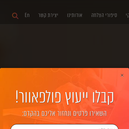
י
סיפורי הצלחה
אודותינו
יצירת קשר
En
×
קבלו ייעוץ פולפאוור!
דרוש מנהל SEO
השאירו פרטים ונחזור אליכם בהקדם: