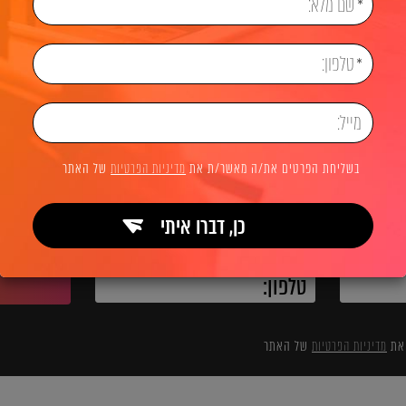
ראשי
אודותינו
קריירה בפולפאוור
דרוש מנהל SEO
לשיחת ייעוץ והצעת מחיר
בשליחת הפרטים את/ה מאשר/ת את
מדיניות הפרטיות
של האתר
כן, דברו איתי
השאירו פרטים ואנחנו מיד מתקשרים:
 את
מדיניות הפרטיות
של האתר