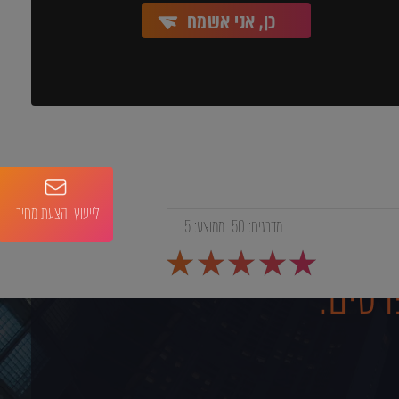
כן, אני אשמח
לייעוץ והצעת מחיר
מדרגים:
50
ממוצע:
5
רטים: