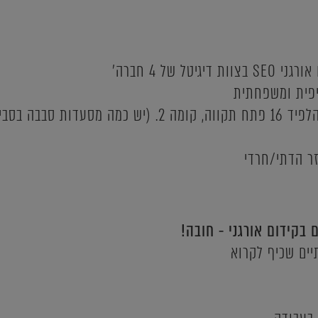
טל של 4 חברה'
יפית ומשפחתית
ת סבבה בסביבה :)
ר הדתי/חרדי
 בקידום אורגני - חובה!
יים שכיף לקרוא