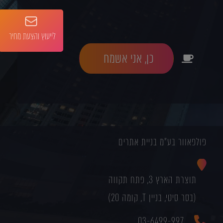
לייעוץ והצעת מחיר
כן, אני אשמח
פולפאוור בע"מ בניית אתרים
תוצרת הארץ 3, פתח תקווה
(בסר סיטי, בניין T, קומה 20)
03-6499-997