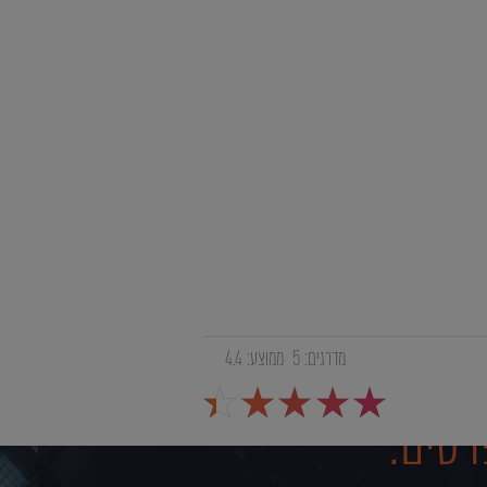
מדרגים:
5
ממוצע:
4.4
רטים: