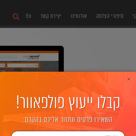
י
סיפורי הצלחה
אודותינו
יצירת קשר
En
×
קבלו ייעוץ פולפאוור!
השאירו פרטים ונחזור אליכם בהקדם: