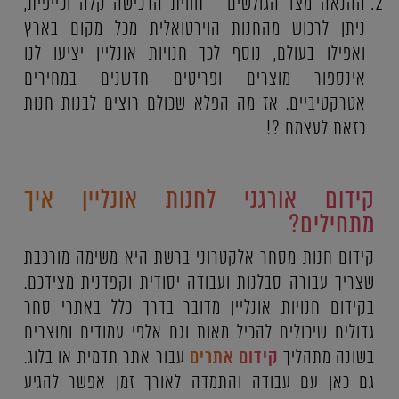
ההנאה מצד הגולשים - חווית הרכישה קלה וכייפית,
ניתן לרכוש מהחנות הוירטואלית מכל מקום בארץ
ואפילו בעולם, נוסף לכך חנויות אונליין יציעו לנו
אינספור מוצרים ופריטים חדשנים במחירים
אטרקטיביים. אז מה הפלא שכולם רוצים לבנות חנות
כזאת לעצמם ?!
קידום אורגני לחנות אונליין איך
מתחילים?
קידום חנות מסחר אלקטרוני ברשת היא משימה מורכבת
שצריך עבורה סבלנות ועבודה יסודית וקפדנית מצידכם.
בקידום חנויות אונליין מדובר בדרך כלל באתרי סחר
גדולים שיכולים להכיל מאות וגם אלפי עמודים ומוצרים
בשונה מתהליך
קידום אתרים
עבור אתר תדמית או בלוג.
גם כאן עם עבודה והתמדה לאורך זמן אפשר להגיע